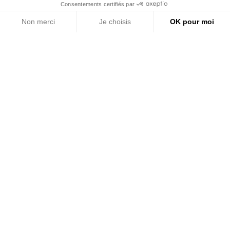
Consentements certifiés par
Non merci
Je choisis
OK pour moi
Axeptio consent
Plateforme de Gestion du Consentement : Personnalisez vos Options
Notre plateforme vous permet d'adapter et de gérer vos paramètres de 