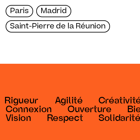
Paris
Madrid
Saint-Pierre de la Réunion
Agilité
Créativité
ion
Ouverture
Bi
ision
Respect
Solidarit